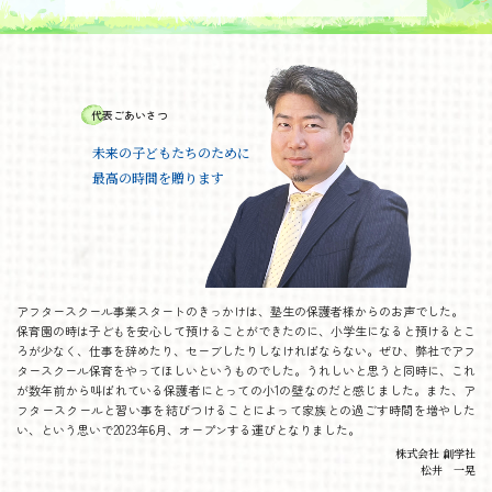
代表ごあいさつ
未来の子どもたちのために
最高の時間を贈ります
アフタースクール事業スタートのきっかけは、塾生の保護者様からのお声でした。
保育園の時は子どもを安心して預けることができたのに、小学生になると預けるとこ
ろが少なく、仕事を辞めたり、セーブしたりしなければならない。ぜひ、弊社でアフ
タースクール保育をやってほしいというものでした。うれしいと思うと同時に、これ
が数年前から叫ばれている保護者にとっての小1の壁なのだと感じました。また、ア
フタースクールと習い事を結びつけることによって家族との過ごす時間を増やした
い、という思いで2023年6月、オープンする運びとなりました。
株式会社 創学社
松井 一晃