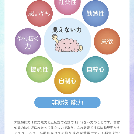
非認知能力は認知能力と正反対で点数では計れない力のことです。非認
知能力は生涯にわたって役立つ力であり、これを育てるには幼児期から
アフタースクール期にかけての取り組みが重要です。K-Kids After